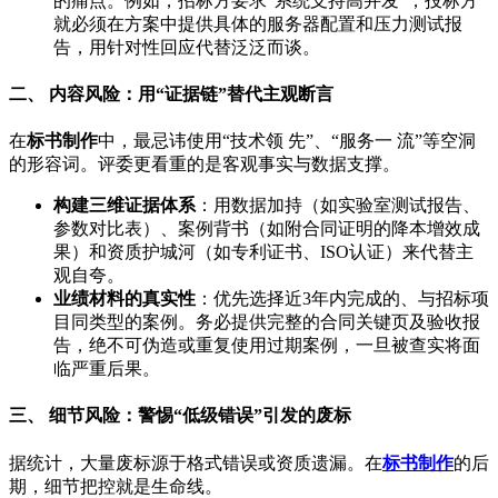
的痛点。例如，招标方要求“系统支持高并发”，投标方
就必须在方案中提供具体的服务器配置和压力测试报
告，用针对性回应代替泛泛而谈。
二、 内容风险：用“证据链”替代主观断言
在
标书制作
中，最忌讳使用“技术领 先”、“服务一 流”等空洞
的形容词。评委更看重的是客观事实与数据支撑。
构建三维证据体系
：用数据加持（如实验室测试报告、
参数对比表）、案例背书（如附合同证明的降本增效成
果）和资质护城河（如专利证书、ISO认证）来代替主
观自夸。
业绩材料的真实性
：优先选择近3年内完成的、与招标项
目同类型的案例。务必提供完整的合同关键页及验收报
告，绝不可伪造或重复使用过期案例，一旦被查实将面
临严重后果。
三、 细节风险：警惕“低级错误”引发的废标
据统计，大量废标源于格式错误或资质遗漏。在
标书制作
的后
期，细节把控就是生命线。