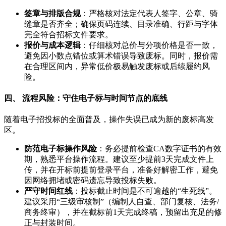
签章与排版合规
：严格核对法定代表人签字、公章、骑
缝章是否齐全；确保页码连续、目录准确、行距与字体
完全符合招标文件要求。
报价与成本逻辑
：仔细核对总价与分项价格是否一致，
避免因小数点错位或算术错误导致废标。同时，报价需
在合理区间内，异常低价极易触发废标或后续履约风
险。
四、 流程风险：守住电子标与时间节点的底线
随着电子招投标的全面普及，操作失误已成为新的废标高发
区。
防范电子标操作风险
：务必提前检查CA数字证书的有效
期，熟悉平台操作流程。建议至少提前3天完成文件上
传，并在开标前提前登录平台，准备好解密工作，避免
因网络拥堵或密码遗忘导致投标失败。
严守时间红线
：投标截止时间是不可逾越的“生死线”。
建议采用“三级审核制”（编制人自查、部门复核、法务/
商务终审），并在截标前1天完成终稿，预留出充足的修
正与封装时间。