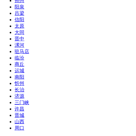
朔州
阳泉
吕梁
信阳
太原
大同
晋中
漯河
驻马店
临汾
商丘
运城
南阳
忻州
长治
济源
三门峡
许昌
晋城
山西
周口