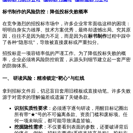
标书制作的风险防控：降低投标失败概率
在竞争激烈的招投标市场中，许多企业常常面临这样的困境：
明明自身实力雄厚、技术方案优秀，最终却遗憾出局。究其原
因，往往不是因为能力不足，而是因为在
标书制作
过程中踩中
了各种“隐形坑”，导致被直接废标或严重扣分。
招投标是一项容错率低的严谨工作。为了降低投标失败的概
率，企业必须将风险防控前置，从源头到细节建立起一套严密
的防御体系。
一、 研读风险：精准锁定“靶心”与红线
拿到招标文件后，切忌盲目套用旧模板或直接动笔。许多失败
源于对需求的理解偏差或遗漏了关键条款。
识别实质性要求
：必须逐字逐句研读，用醒目标记圈出
所有带“★”号的不可偏离条款、资质门槛和废标项。任
何一项未响应，都可能导致满盘皆输。
挖掘隐性需求
：不仅要看到表面的参数，还要破译背后