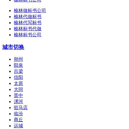
榆林做标书公司
榆林代做标书
榆林代写标书
榆林标书代做
榆林标书公司
城市切换
朔州
阳泉
吕梁
信阳
太原
大同
晋中
漯河
驻马店
临汾
商丘
运城