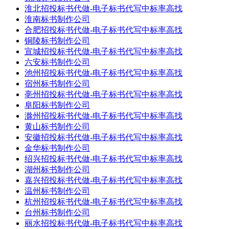
淮北招投标书代做-电子标书代写中标率高找
淮南标书制作公司
合肥招投标书代做-电子标书代写中标率高找
铜陵标书制作公司
宣城招投标书代做-电子标书代写中标率高找
六安标书制作公司
池州招投标书代做-电子标书代写中标率高找
宿州标书制作公司
亳州招投标书代做-电子标书代写中标率高找
阜阳标书制作公司
滁州招投标书代做-电子标书代写中标率高找
黄山标书制作公司
安徽招投标书代做-电子标书代写中标率高找
金华标书制作公司
绍兴招投标书代做-电子标书代写中标率高找
湖州标书制作公司
嘉兴招投标书代做-电子标书代写中标率高找
温州标书制作公司
杭州招投标书代做-电子标书代写中标率高找
台州标书制作公司
丽水招投标书代做-电子标书代写中标率高找