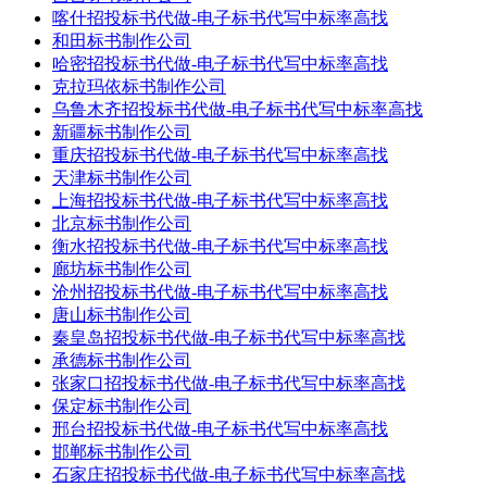
喀什招投标书代做-电子标书代写中标率高找
和田标书制作公司
哈密招投标书代做-电子标书代写中标率高找
克拉玛依标书制作公司
乌鲁木齐招投标书代做-电子标书代写中标率高找
新疆标书制作公司
重庆招投标书代做-电子标书代写中标率高找
天津标书制作公司
上海招投标书代做-电子标书代写中标率高找
北京标书制作公司
衡水招投标书代做-电子标书代写中标率高找
廊坊标书制作公司
沧州招投标书代做-电子标书代写中标率高找
唐山标书制作公司
秦皇岛招投标书代做-电子标书代写中标率高找
承德标书制作公司
张家口招投标书代做-电子标书代写中标率高找
保定标书制作公司
邢台招投标书代做-电子标书代写中标率高找
邯郸标书制作公司
石家庄招投标书代做-电子标书代写中标率高找