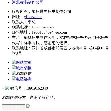
河北标书制作公司
版权所有：蜀标世界标书制作公司
网址：
yl.bszztd.cn
联系人：李总
联系电话：18583695796
邮箱地址：1950133409@qq.com
主营：榆林标书制作公司，榆林招投标书代做-电子标书
代写中标率高找，感谢您的选择。
联系地址：
四川省成都市武侯区沙堰街40号1栋6楼601号
附3号
网站首页
城市切换
添加微信
电话咨询
+
微信号：
18919162340
添加微信好友，详细了解产品。
点击复制微信