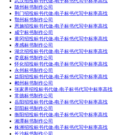
武汉招投标书代做-电子标书代写中标率高找
随州标书制作公司
荆门招投标书代做-电子标书代写中标率高找
鄂州标书制作公司
恩施招投标书代做-电子标书代写中标率高找
咸宁标书制作公司
黄冈招投标书代做-电子标书代写中标率高找
孝感标书制作公司
湖北招投标书代做-电子标书代写中标率高找
娄底标书制作公司
怀化招投标书代做-电子标书代写中标率高找
永州标书制作公司
益阳招投标书代做-电子标书代写中标率高找
郴州标书制作公司
张家界招投标书代做-电子标书代写中标率高找
常德标书制作公司
岳阳招投标书代做-电子标书代写中标率高找
邵阳标书制作公司
衡阳招投标书代做-电子标书代写中标率高找
湘潭标书制作公司
株洲招投标书代做-电子标书代写中标率高找
长沙标书制作公司