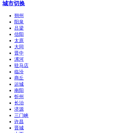
城市切换
朔州
阳泉
吕梁
信阳
太原
大同
晋中
漯河
驻马店
临汾
商丘
运城
南阳
忻州
长治
济源
三门峡
许昌
晋城