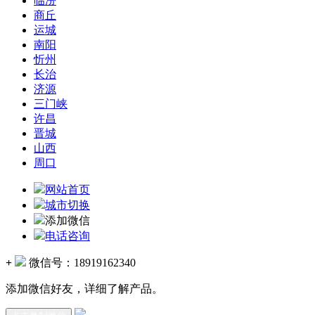
临汾
商丘
运城
南阳
忻州
长治
济源
三门峡
许昌
晋城
山西
周口
网站首页
城市切换
添加微信
电话咨询
+
微信号：
18919162340
添加微信好友，详细了解产品。