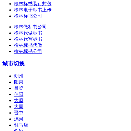
榆林标书装订封包
榆林电子标书上传
榆林标书公司
榆林做标书公司
榆林代做标书
榆林代写标书
榆林标书代做
榆林标书公司
城市切换
朔州
阳泉
吕梁
信阳
太原
大同
晋中
漯河
驻马店