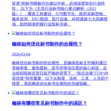
皆准”的标书模板往往难以中标，必须深度契合行业特
性。 以下为《主流行业标书核心要点解析（2025
版）》，覆盖工程建设、IT与数字化、政府采购货物、
服务咨询、EPC/能源、医疗设备、科研课题七大高频领
域，助您精准把握行业投标关键。
榆林如何优化标书制作的合规性？
2026-03-04
榆林优化标书制作的合规性，是确保投标文件顺利通过
资格审查、避免废标、提升评审信任度的核心前提。在
当前招投标监管日益严格的背景下，“形式合规”已与“内
容优质”同等重要。以下从制度、流程、工具、人员四个
维度，系统阐述优化标书合规性的关键策略。
榆林有哪些常见标书制作中的误区？