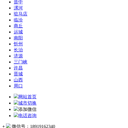
晋中
漯河
驻马店
临汾
商丘
运城
南阳
忻州
长治
济源
三门峡
许昌
晋城
山西
周口
网站首页
城市切换
添加微信
电话咨询
+
微信号：
18919162340