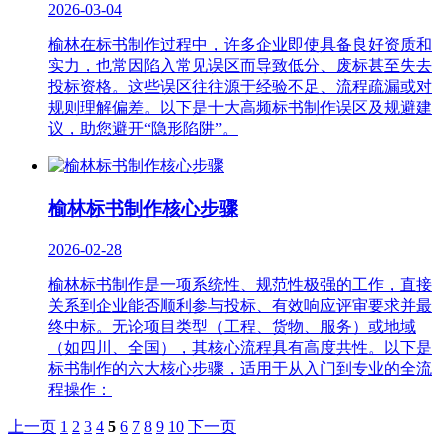
2026-03-04
榆林在标书制作过程中，许多企业即使具备良好资质和
实力，也常因陷入常见误区而导致低分、废标甚至失去
投标资格。这些误区往往源于经验不足、流程疏漏或对
规则理解偏差。以下是十大高频标书制作误区及规避建
议，助您避开“隐形陷阱”。
榆林‌标书制作核心步骤‌
2026-02-28
榆林标书制作是一项系统性、规范性极强的工作，直接
关系到企业能否顺利参与投标、有效响应评审要求并最
终中标。无论项目类型（工程、货物、服务）或地域
（如四川、全国），其核心流程具有高度共性。以下是
标书制作的六大核心步骤，适用于从入门到专业的全流
程操作：
上一页
1
2
3
4
5
6
7
8
9
10
下一页