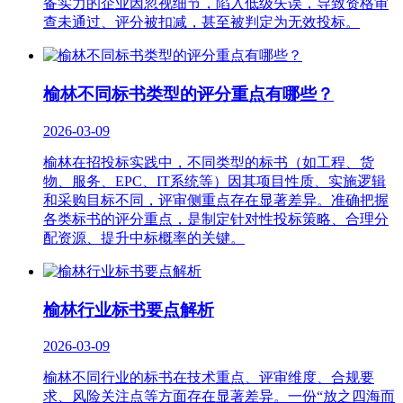
备实力的企业因忽视细节，陷入低级失误，导致资格审
查未通过、评分被扣减，甚至被判定为无效投标。
榆林不同标书类型的评分重点有哪些？
2026-03-09
榆林在招投标实践中，不同类型的标书（如工程、货
物、服务、EPC、IT系统等）因其项目性质、实施逻辑
和采购目标不同，评审侧重点存在显著差异。准确把握
各类标书的评分重点，是制定针对性投标策略、合理分
配资源、提升中标概率的关键。
榆林‌行业标书要点解析‌
2026-03-09
榆林不同行业的标书在技术重点、评审维度、合规要
求、风险关注点等方面存在显著差异。一份“放之四海而