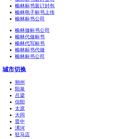
榆林标书装订封包
榆林电子标书上传
榆林标书公司
榆林做标书公司
榆林代做标书
榆林代写标书
榆林标书代做
榆林标书公司
城市切换
朔州
阳泉
吕梁
信阳
太原
大同
晋中
漯河
驻马店