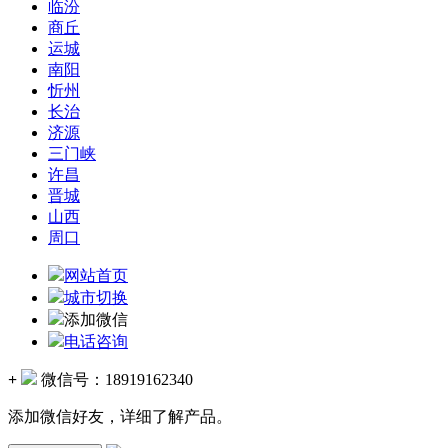
临汾
商丘
运城
南阳
忻州
长治
济源
三门峡
许昌
晋城
山西
周口
网站首页
城市切换
添加微信
电话咨询
+
微信号：
18919162340
添加微信好友，详细了解产品。