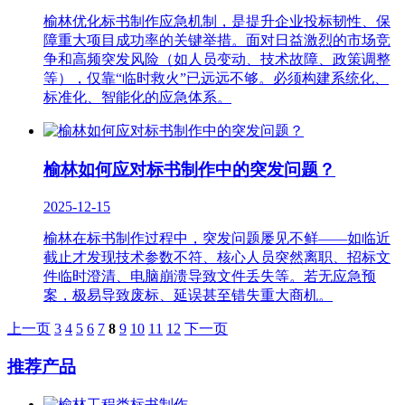
榆林优化标书制作应急机制，是提升企业投标韧性、保
障重大项目成功率的关键举措。面对日益激烈的市场竞
争和高频突发风险（如人员变动、技术故障、政策调整
等），仅靠“临时救火”已远远不够。必须构建系统化、
标准化、智能化的应急体系。
榆林如何应对标书制作中的突发问题？
2025-12-15
榆林在标书制作过程中，突发问题屡见不鲜——如临近
截止才发现技术参数不符、核心人员突然离职、招标文
件临时澄清、电脑崩溃导致文件丢失等。若无应急预
案，极易导致废标、延误甚至错失重大商机。
上一页
3
4
5
6
7
8
9
10
11
12
下一页
推荐产品