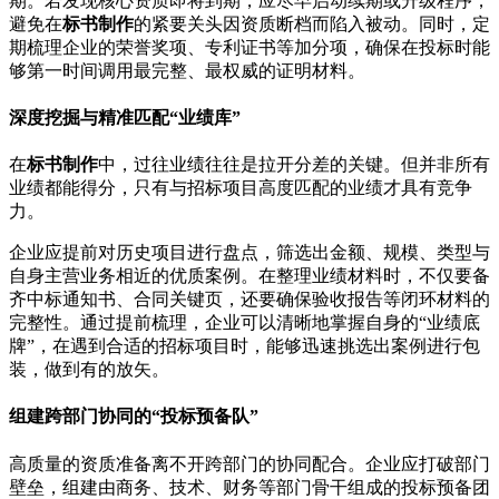
期。若发现核心资质即将到期，应尽早启动续期或升级程序，
避免在
标书制作
的紧要关头因资质断档而陷入被动。同时，定
期梳理企业的荣誉奖项、专利证书等加分项，确保在投标时能
够第一时间调用最完整、最权威的证明材料。
深度挖掘与精准匹配“业绩库”
在
标书制作
中，过往业绩往往是拉开分差的关键。但并非所有
业绩都能得分，只有与招标项目高度匹配的业绩才具有竞争
力。
企业应提前对历史项目进行盘点，筛选出金额、规模、类型与
自身主营业务相近的优质案例。在整理业绩材料时，不仅要备
齐中标通知书、合同关键页，还要确保验收报告等闭环材料的
完整性。通过提前梳理，企业可以清晰地掌握自身的“业绩底
牌”，在遇到合适的招标项目时，能够迅速挑选出案例进行包
装，做到有的放矢。
组建跨部门协同的“投标预备队”
高质量的资质准备离不开跨部门的协同配合。企业应打破部门
壁垒，组建由商务、技术、财务等部门骨干组成的投标预备团