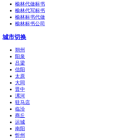
榆林代做标书
榆林代写标书
榆林标书代做
榆林标书公司
城市切换
朔州
阳泉
吕梁
信阳
太原
大同
晋中
漯河
驻马店
临汾
商丘
运城
南阳
忻州