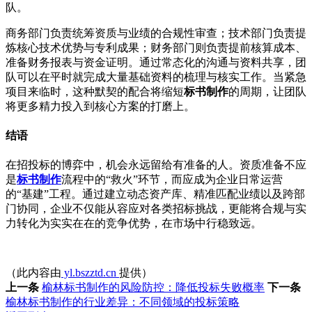
队。
商务部门负责统筹资质与业绩的合规性审查；技术部门负责提
炼核心技术优势与专利成果；财务部门则负责提前核算成本、
准备财务报表与资金证明。通过常态化的沟通与资料共享，团
队可以在平时就完成大量基础资料的梳理与核实工作。当紧急
项目来临时，这种默契的配合将缩短
标书制作
的周期，让团队
将更多精力投入到核心方案的打磨上。
结语
在招投标的博弈中，机会永远留给有准备的人。资质准备不应
是
标书制作
流程中的“救火”环节，而应成为企业日常运营
的“基建”工程。通过建立动态资产库、精准匹配业绩以及跨部
门协同，企业不仅能从容应对各类招标挑战，更能将合规与实
力转化为实实在在的竞争优势，在市场中行稳致远。
（此内容由
yl.bszztd.cn
提供）
上一条
榆林标书制作的风险防控：降低投标失败概率
下一条
榆林标书制作的行业差异：不同领域的投标策略